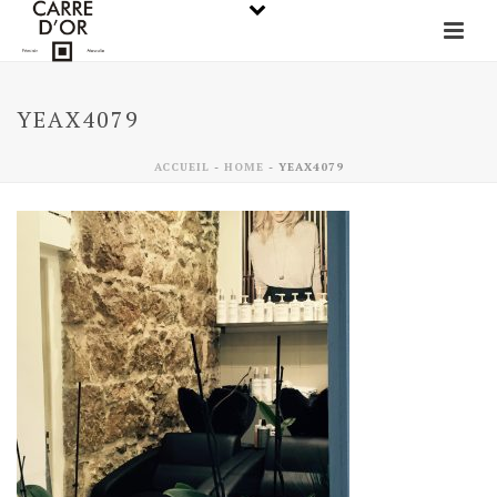
YEAX4079
ACCUEIL
-
HOME
-
YEAX4079