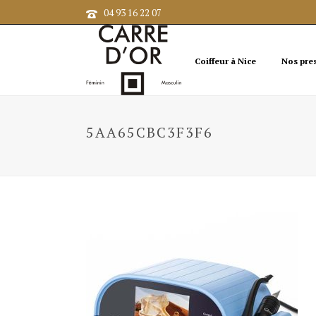
04 93 16 22 07
Coiffeur à Nice
Nos pre
5AA65CBC3F3F6