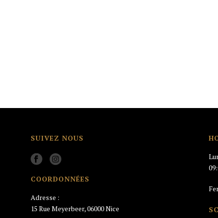
SUIVEZ NOUS
H
Lu
09
COORDONNÉES
Fe
Adresse :
15 Rue Meyerbeer, 06000 Nice
S