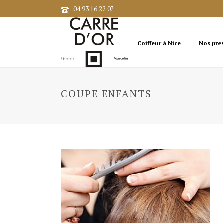
04 93 16 22 07
Coiffeur à Nice
Nos pre
COUPE ENFANTS