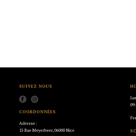
SUIVEZ NOUS
H
Lu
09
COORDONNÉES
Fe
Adresse :
15 Rue Meyerbeer, 06000 Nice
S