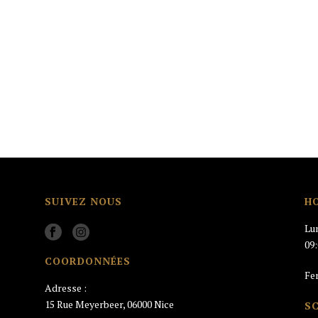
SUIVEZ NOUS
H
Lu
09
COORDONNÉES
Fe
Adresse :
15 Rue Meyerbeer, 06000 Nice
S