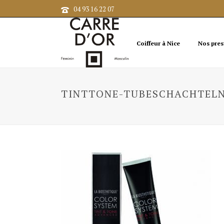
04 93 16 22 07
Coiffeur à Nice
Nos pres
TINTTONE-TUBESCHACHTELN