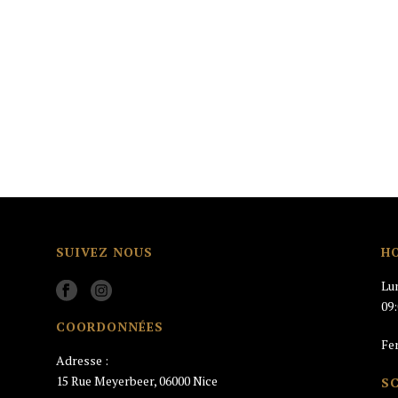
SUIVEZ NOUS
H
Lu
09
COORDONNÉES
Fe
Adresse :
15 Rue Meyerbeer, 06000 Nice
S