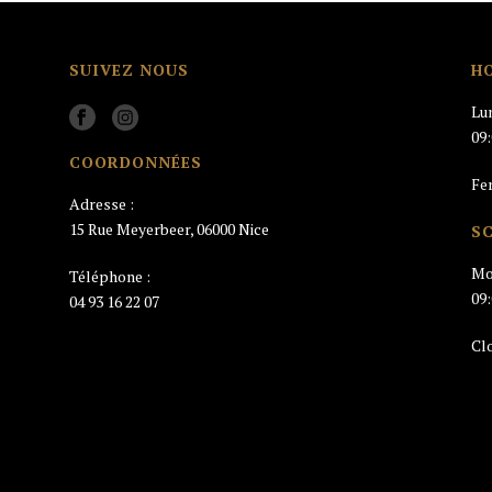
SUIVEZ NOUS
H
Lu
09
COORDONNÉES
Fe
Adresse :
15 Rue Meyerbeer, 06000 Nice
S
Mo
Téléphone :
09
04 93 16 22 07
Cl