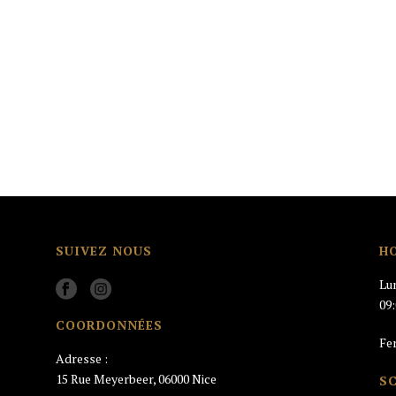
SUIVEZ NOUS
H
Lu
09
COORDONNÉES
Fe
Adresse :
15 Rue Meyerbeer, 06000 Nice
S